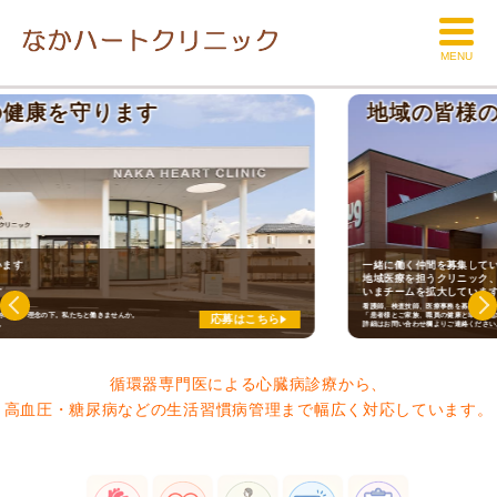
MENU
地域の皆様の健康を守ります
一緒に働く仲間を募集しています
地域医療を担うクリニック、
いまチームを拡大しています
看護師、検査技師、医療事務を募集しております。
「患者様とご家族、職員の健康と幸せを追求する」理念の下。私たちと働きませんか。
応募はこちら
詳細はお問い合わせ欄よりご連絡ください。
循環器専門医による心臓病診療から、
高血圧・糖尿病などの生活習慣病管理まで幅広く対応しています。