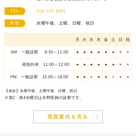
058-325-8081
TEL
水曜午後、土曜、日曜、祝日
休診
月
火
水
木
金
土
日
祝
AM 一般診察 8:30～11:00
●
●
●
●
●
●
×
×
発熱外来 11:00～12:00
●
●
●
●
●
●
×
×
PM 一般診察 15:00～18:00
●
●
×
●
●
×
×
×
【休診】水曜午後、土曜午後、日曜、祝日
※第2・第4水曜日は水野医師の診察です。
医院案内を見る